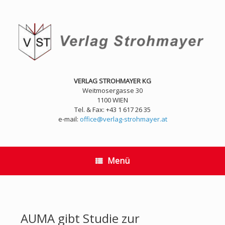
Zum
Inhalt
springen
VERLAG STROHMAYER KG
Weitmosergasse 30
1100 WIEN
Tel. & Fax: +43 1 617 26 35
e-mail:
office@verlag-strohmayer.at
Menü
AUMA gibt Studie zur