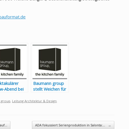
auformat.de
ktakulärer
Baumann group
w-Abend bei
stellt Weichen für
 baumann
die Zukunft –
up
Wechsel in der
 group
,
Leitung Architektur & Design
.
Exportleitung
 auf…
ADA fokussiert Serienproduktion in Salonta:…
→