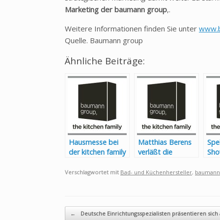
Marketing der baumann group
,.
Weitere Informationen finden Sie unter
www.b
Quelle. Baumann group
Ähnliche Beiträge:
Hausmesse bei
Matthias Berens
Spe
der kitchen family
verläßt die
Sho
– weniger ist
Baumann Group
der
MEHR
gro
Verschlagwortet mit
Bad- und Küchenhersteller
,
baumann
Beitragsnavigation
←
Deutsche Einrichtungsspezialisten präsentieren sich