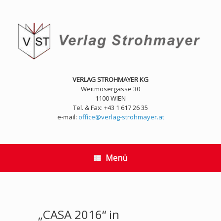
Zum
Inhalt
springen
VERLAG STROHMAYER KG
Weitmosergasse 30
1100 WIEN
Tel. & Fax: +43 1 617 26 35
e-mail:
office@verlag-strohmayer.at
Menü
„CASA 2016“ in