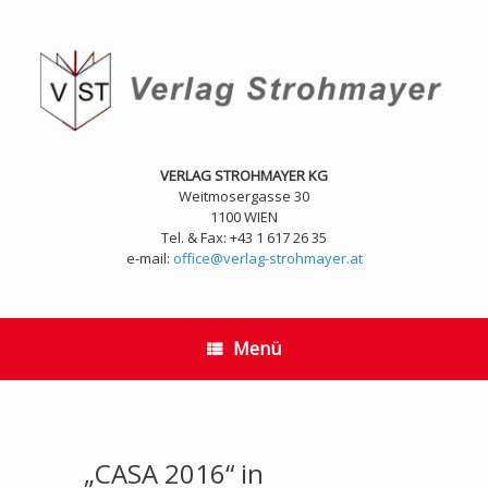
Zum
Inhalt
springen
VERLAG STROHMAYER KG
Weitmosergasse 30
1100 WIEN
Tel. & Fax: +43 1 617 26 35
e-mail:
office@verlag-strohmayer.at
Menü
„CASA 2016“ in