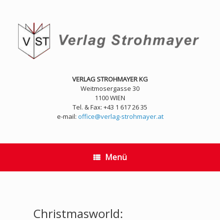
Zum
Inhalt
springen
VERLAG STROHMAYER KG
Weitmosergasse 30
1100 WIEN
Tel. & Fax: +43 1 617 26 35
e-mail:
office@verlag-strohmayer.at
Menü
Christmasworld: