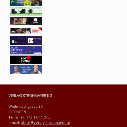
VERLAG STROHMAYER KG
Weitmosergasse 30
1100 WIEN
Tel. & Fax: +43 1 617 26 35
e-mail:
office@verlag-strohmayer.at