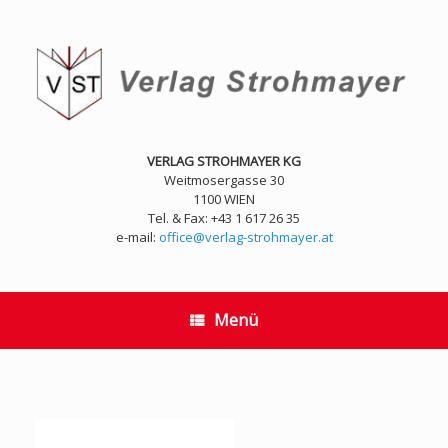
Zum
Inhalt
springen
VERLAG STROHMAYER KG
Weitmosergasse 30
1100 WIEN
Tel. & Fax: +43 1 617 26 35
e-mail:
office@verlag-strohmayer.at
Menü