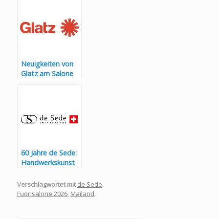
Neuigkeiten von
Glatz am Salone
del Mobile 2025 in
Mailand
60 Jahre de Sede:
Handwerkskunst
Made in
Switzerland
Verschlagwortet mit
de Sede
,
Fuorisalone 2026
,
Mailand
.