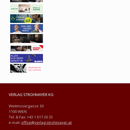
VERLAG STROHMAYER KG
Weitmosergasse 30
1100 WIEN
Tel. & Fax: +43 1 617 26 35
e-mail:
office@verlag-strohmayer.at