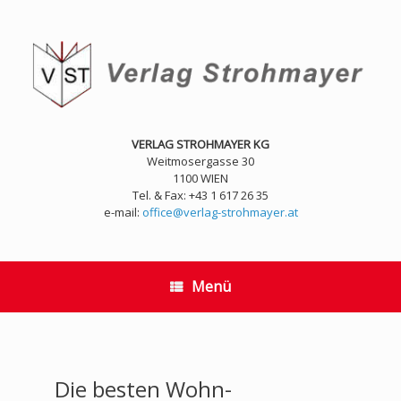
Zum
Inhalt
springen
VERLAG STROHMAYER KG
Weitmosergasse 30
1100 WIEN
Tel. & Fax: +43 1 617 26 35
e-mail:
office@verlag-strohmayer.at
Menü
Die besten Wohn-