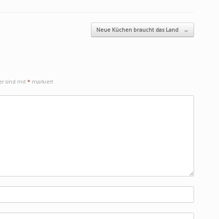
Neue Küchen braucht das Land
→
der sind mit
*
markiert