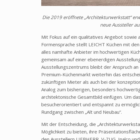
Die 2019 eröffnete „Architekturwerkstatt“ er
neue Aussteller 
Mit Fokus auf ein qualitatives Angebot sowie a
Formensprache stellt LEICHT Küchen mit de
alles namhafte Anbieter im hochwertigen Kü
gemeinsam auf einer ebenerdigen Ausstellung
Ausstellungszentrums bleibt der Anspruch an ei
Premium-Küchenmarkt weiterhin das entschei
zukünftigen Mieter als auch bei der konzepti
Analog zum bisherigen, besonders hochwertigen
architektonische Gesamtbild einfügen. Um das 
besucherorientiert und entspannt zu ermögliche
Rundgang zwischen „Alt und Neubau“.
Mit der Entscheidung, die „Architekturwerks
Möglichkeit zu bieten, ihre Präsentationsfläc
den Ausstellern LIEBHERR, V-ZUG, Inalco und 