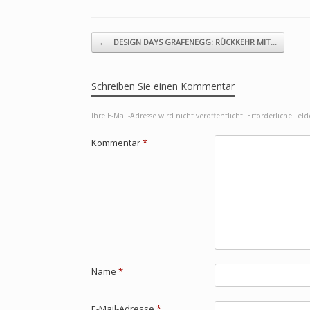
Beitragsnavigation
←
DESIGN DAYS GRAFENEGG: RÜCKKEHR MIT…
Schreiben Sie einen Kommentar
Ihre E-Mail-Adresse wird nicht veröffentlicht.
Erforderliche Fel
Kommentar
*
Name
*
E-Mail-Adresse
*