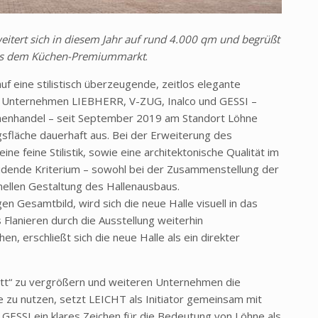
weitert sich in diesem Jahr auf rund 4.000 qm und begrüßt
aus dem Küchen-Premiummarkt
.
uf eine stilistisch überzeugende, zeitlos elegante
n Unternehmen LIEBHERR, V-ZUG, Inalco und GESSI –
chenhandel – seit September 2019 am Standort Löhne
sfläche dauerhaft aus. Bei der Erweiterung des
ne feine Stilistik, sowie eine architektonische Qualität im
dende Kriterium – sowohl bei der Zusammenstellung der
onellen Gestaltung des Hallenausbaus.
 Gesamtbild, wird sich die neue Halle visuell in das
Flanieren durch die Ausstellung weiterhin
n, erschließt sich die neue Halle als ein direkter
tatt“ zu vergrößern und weiteren Unternehmen die
he zu nutzen, setzt LEICHT als Initiator gemeinsam mit
GESSI ein klares Zeichen für die Bedeutung von Löhne als