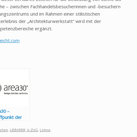
he – zwischen Fachhandelsbesucherinnen und -besuchern
ungszentrums und im Rahmen einer stilistischen
erlebnis der „Architekturwerkstatt“ wird mit der
mpetenzbereiche ergänzt.
eicht.com
a30 –
ffpunkt der
nche
üchen
,
LIEBHERR; V-ZUG
,
Löhne
.