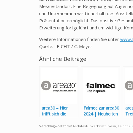
Messestandort. Eine Begegnung auf Augenhö
und Unternehmen wird innerhalb des Ausstell
Präsentation ermöglicht. Das positive Gesamt
Erweiterung fortgeführt und um wichtige Ko
Weitere Informationen finden Sie unter
www.l
Quelle: LEICHT / C. Meyer
Ähnliche Beiträge:
area30 – Hier
Falmec zur area30
are
trifft sich die
2024 | Neuheiten
Tre
Küchenbranche
und
Bra
Aktualisierungen
Verschlagwortet mit
Architekturwerkstatt
,
Gessi
,
Leicht K