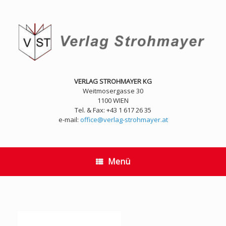
Zum
Inhalt
springen
VERLAG STROHMAYER KG
Weitmosergasse 30
1100 WIEN
Tel. & Fax: +43 1 617 26 35
e-mail:
office@verlag-strohmayer.at
Menü