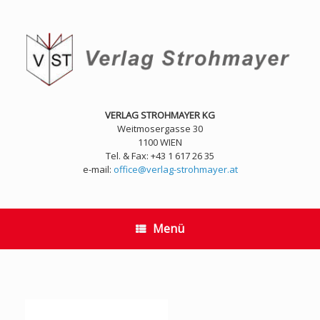
Zum
Inhalt
springen
VERLAG STROHMAYER KG
Weitmosergasse 30
1100 WIEN
Tel. & Fax: +43 1 617 26 35
e-mail:
office@verlag-strohmayer.at
Menü