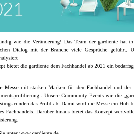
ständig wie die Veränderung! Das Team der gardiente hat i
tlichen Dialog mit der Branche viele Gespräche geführt, 
alysiert
pt bietet die gardiente dem Fachhandel ab 2021 ein bedarfs
die Messe mit starken Marken für den Fachhandel und der
rtimentsprofilierung . Unsere Community Events wie die „gard
ings runden das Profil ab. Damit wird die Messe ein Hub fü
des Fachhandels. Darüber hinaus bietet das Konzept wertvol
lisierung.
Sie unter
www.gardiente.de