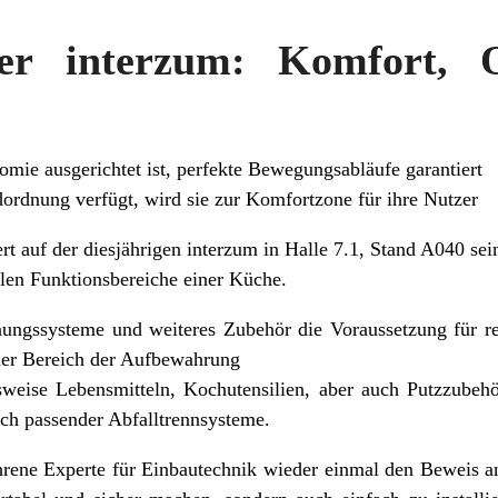
er interzum: Komfort,
mie ausgerichtet ist, perfekte Bewegungsabläufe garantiert
dordnung verfügt, wird sie zur Komfortzone für ihre Nutzer
rt auf der diesjährigen interzum in Halle 7.1, Stand A040 sei
alen Funktionsbereiche einer Küche.
dnungssysteme und weiteres Zubehör die Voraussetzung für r
 der Bereich der Aufbewahrung
sweise Lebensmitteln, Kochutensilien, aber auch Putzzubehö
ich passender Abfalltrennsysteme.
ahrene Experte für Einbautechnik wieder einmal den Beweis a