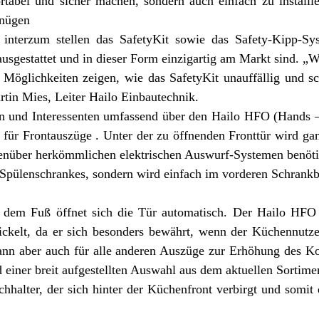
rtabel und sicher machen, sondern auch einfach zu installi
enügen
interzum stellen das SafetyKit sowie das Safety-Kipp-Sy
usgestattet und in dieser Form einzigartig am Markt sind. „
 Möglichkeiten zeigen, wie das SafetyKit unauffällig und s
rtin Mies, Leiter Hailo Einbautechnik.
 und Interessenten umfassend über den Hailo HFO (Hands – 
für Frontauszüge . Unter der zu öffnenden Fronttür wird gan
enüber herkömmlichen elektrischen Auswurf-Systemen benötig
Spülenschrankes, sondern wird einfach im vorderen Schrankbod
t dem Fuß öffnet sich die Tür automatisch. Der Hailo HFO
ickelt, da er sich besonders bewährt, wenn der Küchennutze
kann aber auch für alle anderen Auszüge zur Erhöhung des K
einer breit aufgestellten Auswahl aus dem aktuellen Sortimen
halter, der sich hinter der Küchenfront verbirgt und somit 