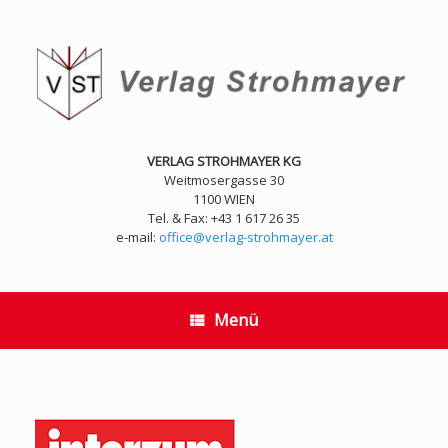
Zum
Inhalt
springen
VERLAG STROHMAYER KG
Weitmosergasse 30
1100 WIEN
Tel. & Fax: +43 1 617 26 35
e-mail:
office@verlag-strohmayer.at
Menü