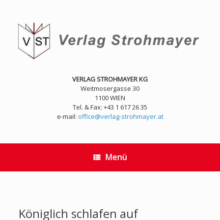
Zum
Inhalt
springen
VERLAG STROHMAYER KG
Weitmosergasse 30
1100 WIEN
Tel. & Fax: +43 1 617 26 35
e-mail:
office@verlag-strohmayer.at
Menü
Königlich schlafen auf