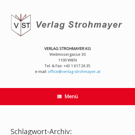
Zum
Inhalt
springen
VERLAG STROHMAYER KG
Weitmosergasse 30
1100 WIEN
Tel. & Fax: +43 1 617 26 35
e-mail:
office@verlag-strohmayer.at
Menü
Schlagwort-Archiv: