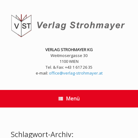
Zum
Inhalt
springen
VERLAG STROHMAYER KG
Weitmosergasse 30
1100 WIEN
Tel. & Fax: +43 1 617 26 35
e-mail:
office@verlag-strohmayer.at
Menü
Schlagwort-Archiv: