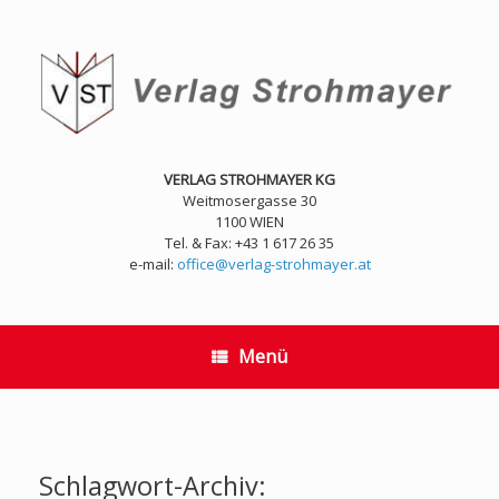
Zum
Inhalt
springen
VERLAG STROHMAYER KG
Weitmosergasse 30
1100 WIEN
Tel. & Fax: +43 1 617 26 35
e-mail:
office@verlag-strohmayer.at
Menü
Schlagwort-Archiv: