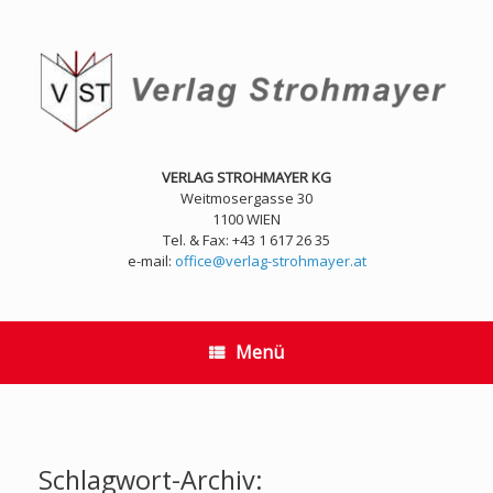
Zum
Inhalt
springen
VERLAG STROHMAYER KG
Weitmosergasse 30
1100 WIEN
Tel. & Fax: +43 1 617 26 35
e-mail:
office@verlag-strohmayer.at
Menü
Schlagwort-Archiv: