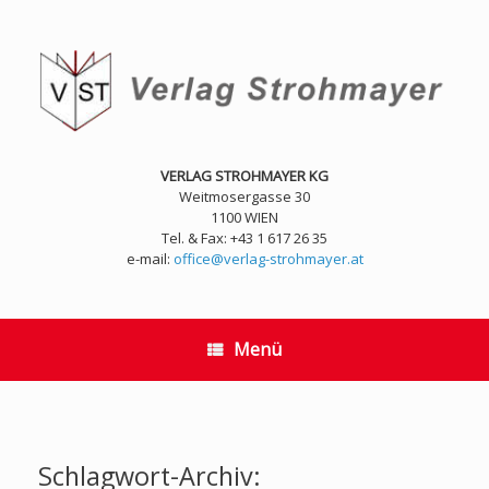
Zum
Inhalt
springen
VERLAG STROHMAYER KG
Weitmosergasse 30
1100 WIEN
Tel. & Fax: +43 1 617 26 35
e-mail:
office@verlag-strohmayer.at
Menü
Schlagwort-Archiv: