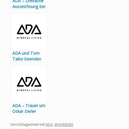
ADA – Dreifache
Auszeichnung bei
Österreichs
größter
Markenstudie
ADA und Tom
Tailor beenden
Lizenzpartnerscha
ft
ADA – Trauer um
Oskar Derler
Verschlagwortet mit
ADA
,
WOHNIDEE