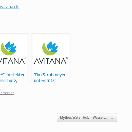
vitana.de
Y“: perfekter
Tim Strohmeyer
llschutz,
unterstützt
imale
Avitana in
leuchtung und
Konstruktion und
hersteller
.
bere Raumluft
Entwicklung
Mythos Water Hub – Wasser,…
→