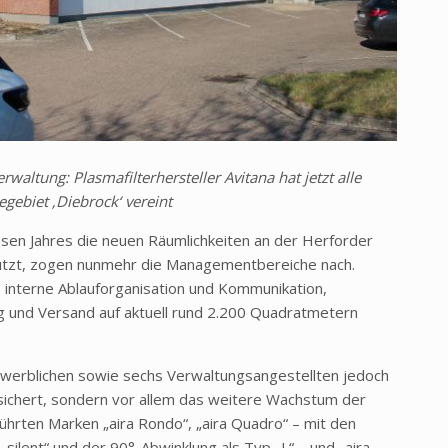
waltung: Plasmafilterhersteller Avitana hat jetzt alle
ebiet ‚Diebrock‘ vereint
esen Jahres die neuen Räumlichkeiten an der Herforder
utzt, zogen nunmehr die Managementbereiche nach.
e interne Ablauforganisation und Kommunikation,
 und Versand auf aktuell rund 2.200 Quadratmetern
ewerblichen sowie sechs Verwaltungsangestellten jedoch
sichert, sondern vor allem das weitere Wachstum der
eführten Marken „aira Rondo“, „aira Quadro“ – mit den
, „silent“ und der 90°-Abwinklung als Typ „L“ – und „aira