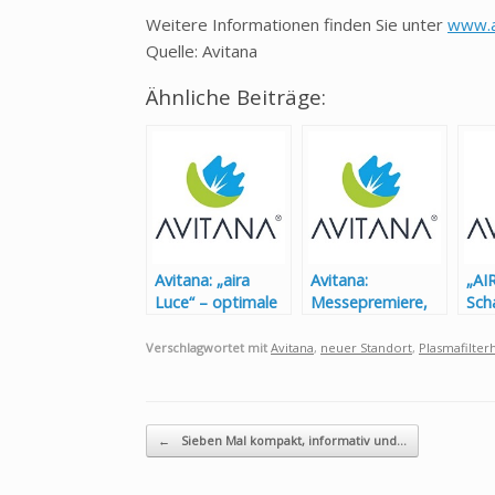
Weitere Informationen finden Sie unter
www.a
Quelle: Avitana
Ähnliche Beiträge:
Avitana: „aira
Avitana:
„AIR
Luce“ – optimale
Messepremiere,
Scha
Beleuchtung plus
die Zweite –
opt
saubere Raumluft
Avitana auf der
Aus
Verschlagwortet mit
Avitana
,
neuer Standort
,
Plasmafilter
in fantastischem
„Siex 2024“
sau
Design
Beitragsnavigation
←
Sieben Mal kompakt, informativ und…