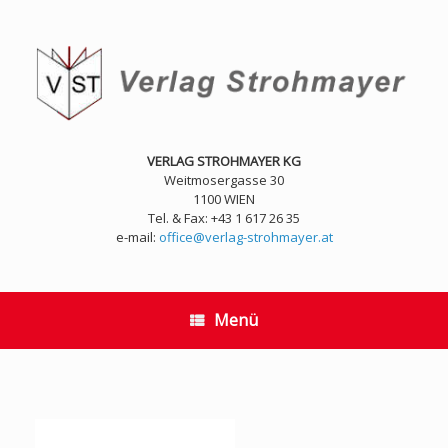
Zum
Inhalt
springen
VERLAG STROHMAYER KG
Weitmosergasse 30
1100 WIEN
Tel. & Fax: +43 1 617 26 35
e-mail:
office@verlag-strohmayer.at
Menü