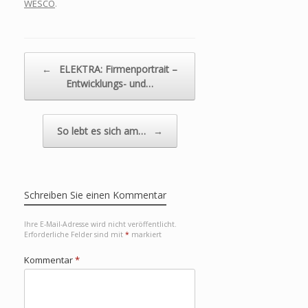
Dunstabzugshau
WESCO
.
ben
Beitragsnavigation
←
ELEKTRA: Firmenportrait –
Entwicklungs- und…
So lebt es sich am…
→
Schreiben Sie einen Kommentar
Ihre E-Mail-Adresse wird nicht veröffentlicht.
Erforderliche Felder sind mit
*
markiert
Kommentar
*