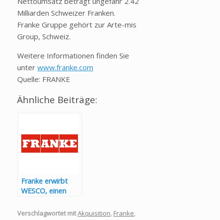
Nettoumsatz beträgt ungefähr 2.42
Milliarden Schweizer Franken.
Franke Gruppe gehört zur Arte-mis
Group, Schweiz.
Weitere Informationen finden Sie
unter
www.franke.com
Quelle: FRANKE
Ähnliche Beiträge:
Franke erwirbt
WESCO, einen
Premiumanbieter
für
Verschlagwortet mit
Akquisition
,
Franke
,