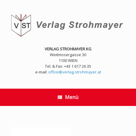
Zum
Inhalt
springen
VERLAG STROHMAYER KG
Weitmosergasse 30
1100 WIEN
Tel. & Fax: +43 1 617 26 35
e-mail:
office@verlag-strohmayer.at
Menü