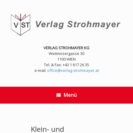
Zum
Inhalt
springen
VERLAG STROHMAYER KG
Weitmosergasse 30
1100 WIEN
Tel. & Fax: +43 1 617 26 35
e-mail:
office@verlag-strohmayer.at
Menü
Klein- und