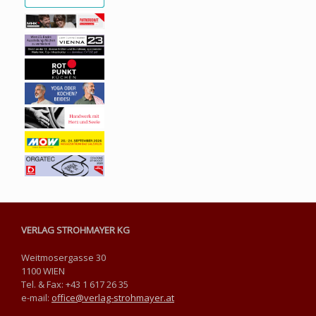
VERLAG STROHMAYER KG
Weitmosergasse 30
1100 WIEN
Tel. & Fax: +43 1 617 26 35
e-mail:
office@verlag-strohmayer.at