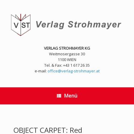
Zum
Inhalt
springen
VERLAG STROHMAYER KG
Weitmosergasse 30
1100 WIEN
Tel. & Fax: +43 1 617 26 35
e-mail:
office@verlag-strohmayer.at
Menü
OBJECT CARPET: Red