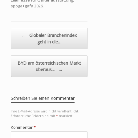
Leitmesse für Gartenausstattung
,
September
spoga+gafa 2026
.
Beitragsnavigation
←
Globaler Branchenindex
geht in die…
BYD am österreichischen Markt
überaus…
→
Schreiben Sie einen Kommentar
Ihre E-Mail-Adresse wird nicht veröffentlicht.
Erforderliche Felder sind mit
*
markiert
Kommentar
*