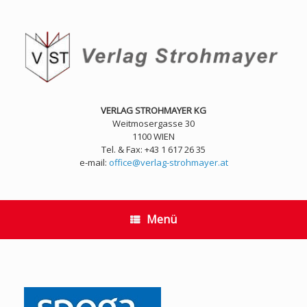
Zum
Inhalt
springen
VERLAG STROHMAYER KG
Weitmosergasse 30
1100 WIEN
Tel. & Fax: +43 1 617 26 35
e-mail:
office@verlag-strohmayer.at
Menü