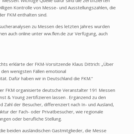
 Messen. Wichtige Quelle dafür sind die zertifizierten
lligen Kontrolle von Messe- und Ausstellungszahlen, die
der FKM enthalten sind.
sucheranalysen zu Messen des letzten Jahres wurden
ehen auch online unter ww.fkm.de zur Verfügung, auch
ichts erklärte der FKM-Vorsitzende Klaus Dittrich: „Über
 den wenigsten Fällen emotional
tät. Dafür haben wir in Deutschland die FKM.“
der FKM organisierte deutsche Veranstalter 191 Messen
nst & Young zertifizieren lassen . Ergänzend zu den
d Zahl der Besucher, differenziert nach In- und Ausland,
ktur der Fach- oder Privatbesucher, wie regionale
ngen oder berufliche Stellung.
ie beiden ausländischen Gastmitglieder, die Messe