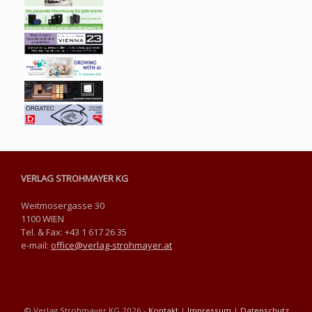
VERLAG STROHMAYER KG
Weitmosergasse 30
1100 WIEN
Tel. & Fax: +43 1 617 26 35
e-mail:
office@verlag-strohmayer.at
© Verlag Strohmayer KG 2026 -
Kontakt
|
Impressum
|
Datenschutz