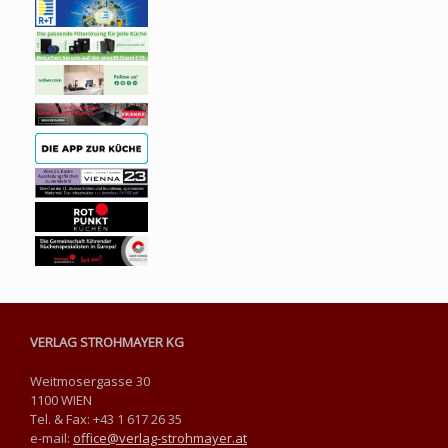
VERLAG STROHMAYER KG
Weitmosergasse 30
1100 WIEN
Tel. & Fax: +43 1 617 26 35
e-mail:
office@verlag-strohmayer.at