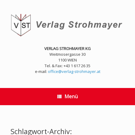
Zum
Inhalt
springen
VERLAG STROHMAYER KG
Weitmosergasse 30
1100 WIEN
Tel. & Fax: +43 1 617 26 35
e-mail:
office@verlag-strohmayer.at
Menü
Schlagwort-Archiv: