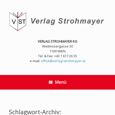
Zum
Inhalt
springen
VERLAG STROHMAYER KG
Weitmosergasse 30
1100 WIEN
Tel. & Fax: +43 1 617 26 35
e-mail:
office@verlag-strohmayer.at
Menü
Schlagwort-Archiv: