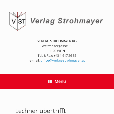
Zum
Inhalt
springen
VERLAG STROHMAYER KG
Weitmosergasse 30
1100 WIEN
Tel. & Fax: +43 1 617 26 35
e-mail:
office@verlag-strohmayer.at
Menü
Lechner übertrifft