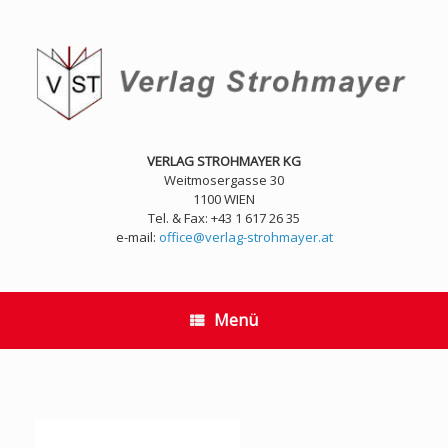
Zum
Inhalt
springen
VERLAG STROHMAYER KG
Weitmosergasse 30
1100 WIEN
Tel. & Fax: +43 1 617 26 35
e-mail:
office@verlag-strohmayer.at
Menü