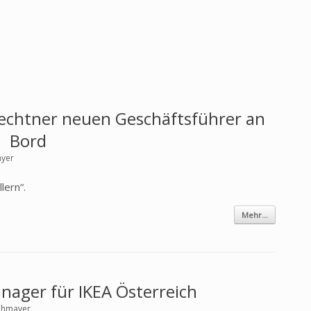
lechtner neuen Geschäftsführer an
Bord
ayer
lern“.
Mehr...
ager für IKEA Österreich
rohmayer