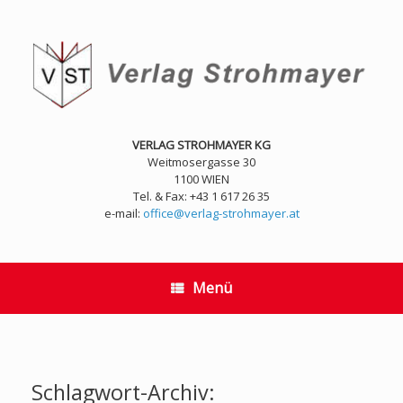
Zum
Inhalt
springen
VERLAG STROHMAYER KG
Weitmosergasse 30
1100 WIEN
Tel. & Fax: +43 1 617 26 35
e-mail:
office@verlag-strohmayer.at
Menü
Schlagwort-Archiv: