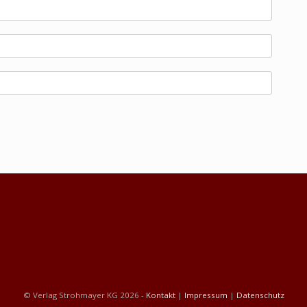
© Verlag Strohmayer KG 2026 -
Kontakt
|
Impressum
|
Datenschutz