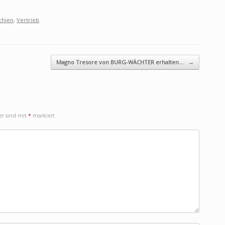
chien
,
Vertrieb
.
Magno Tresore von BURG-WÄCHTER erhalten…
→
der sind mit
*
markiert