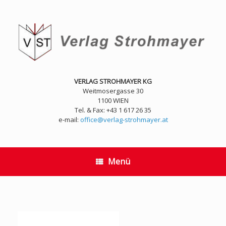
Zum
Inhalt
springen
VERLAG STROHMAYER KG
Weitmosergasse 30
1100 WIEN
Tel. & Fax: +43 1 617 26 35
e-mail:
office@verlag-strohmayer.at
Menü