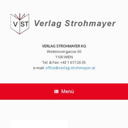
Zum
Inhalt
springen
VERLAG STROHMAYER KG
Weitmosergasse 30
1100 WIEN
Tel. & Fax: +43 1 617 26 35
e-mail:
office@verlag-strohmayer.at
Menü