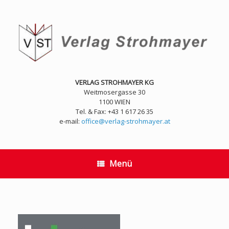
Zum
Inhalt
springen
VERLAG STROHMAYER KG
Weitmosergasse 30
1100 WIEN
Tel. & Fax: +43 1 617 26 35
e-mail:
office@verlag-strohmayer.at
Menü