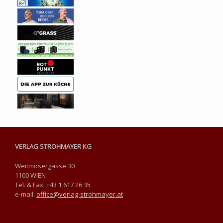
VERLAG STROHMAYER KG
Weitmosergasse 30
1100 WIEN
Tel. & Fax: +43 1 617 26 35
e-mail:
office@verlag-strohmayer.at