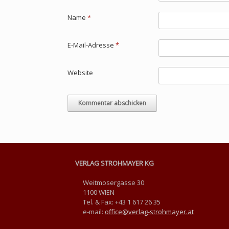
Name
*
E-Mail-Adresse
*
Website
VERLAG STROHMAYER KG
Weitmosergasse 30
1100 WIEN
Tel. & Fax: +43 1 617 26 35
e-mail:
office@verlag-strohmayer.at