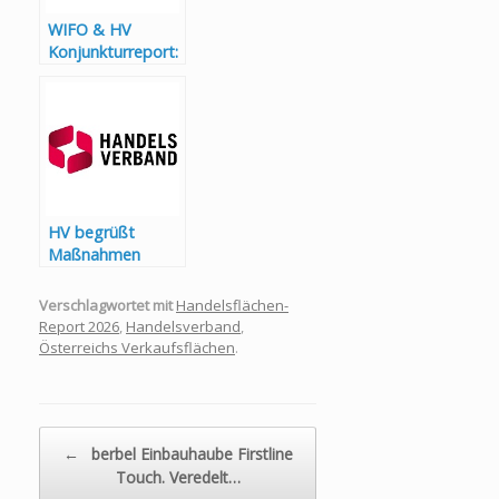
WIFO & HV
Konjunkturreport:
Einzelhandel
trotzt
Konjunkturflaute
HV begrüßt
Maßnahmen
gegen hohe
Energiekosten &
Verschlagwortet mit
Handelsflächen-
gegen Österreich-
Report 2026
,
Handelsverband
,
Preisaufschlag
Österreichs Verkaufsflächen
.
Beitragsnavigation
←
berbel Einbauhaube Firstline
Touch. Veredelt…