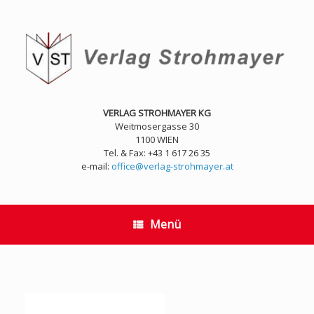
Zum
Inhalt
springen
VERLAG STROHMAYER KG
Weitmosergasse 30
1100 WIEN
Tel. & Fax: +43 1 617 26 35
e-mail:
office@verlag-strohmayer.at
Menü