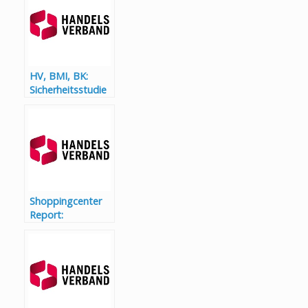
HV, BMI, BK:
Sicherheitsstudie
2025 – 86% der
österreichischen
Händler von
Kriminalität in den
Geschäften
betroffen
Shoppingcenter
Report:
Handelsverband
Österreich und
Ecostra bündeln
Kräfte