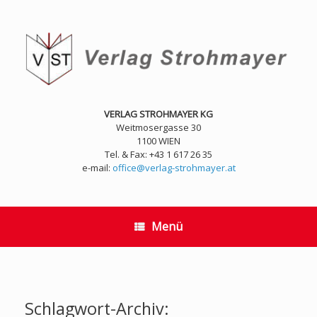
Zum
Inhalt
springen
VERLAG STROHMAYER KG
Weitmosergasse 30
1100 WIEN
Tel. & Fax: +43 1 617 26 35
e-mail:
office@verlag-strohmayer.at
Menü
Schlagwort-Archiv: