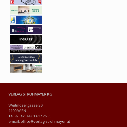
VERLAG STROHMAYER KG
Weitmosergasse 30
1100 WIEN
Tel. & Fax: +43 1 617 26 35
e-mail:
office@verlag-strohmayer.at