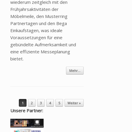
wiederum zeitgleich mit den
Frühjahrsaktivitäten der
Möbelmeile, den Musterring
Partnertagen und den Bega
Einkaufstagen, was ideale
Voraussetzungen für eine
gebündelte Aufmerksamkeit und
eine effiziente Messeplanung
bietet.
Mehr...
Beitragsnavigation
1
2
3
4
5
Weiter »
Unsere Partner: