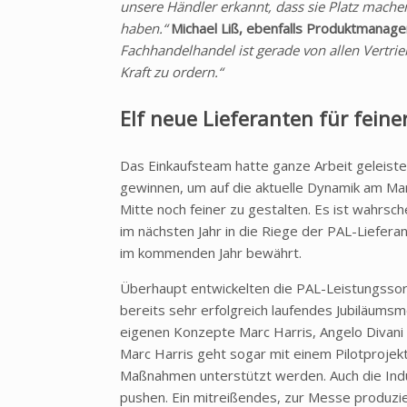
unsere Händler erkannt, dass sie Platz machen
haben.“
Michael Liß, ebenfalls Produktmanag
Fachhandelhandel ist gerade von allen Vertri
Kraft zu ordern.“
Elf neue Lieferanten für fein
Das Einkaufsteam hatte ganze Arbeit geleiste
gewinnen, um auf die aktuelle Dynamik am Ma
Mitte noch feiner zu gestalten. Es ist wahrsc
im nächsten Jahr in die Riege der PAL-Liefera
im kommenden Jahr bewährt.
Überhaupt entwickelten die PAL-Leistungssort
bereits sehr erfolgreich laufendes Jubiläumsmo
eigenen Konzepte Marc Harris, Angelo Divan
Marc Harris geht sogar mit einem Pilotprojekt
Maßnahmen unterstützt werden. Auch die Indus
pushen. Ein mitreißendes, zur Messe produzie