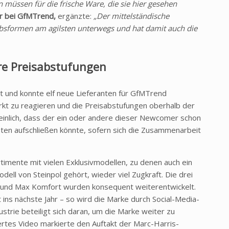
 müssen für die frische Ware, die sie hier gesehen
er bei GfMTrend,
ergänzte:
„Der mittelständische
ebsformen am agilsten unterwegs und hat damit auch die
ere Preisabstufungen
t und konnte elf neue Lieferanten für GfMTrend
rkt zu reagieren und die Preisabstufungen oberhalb der
heinlich, dass der ein oder andere dieser Newcomer schon
nten aufschließen könnte, sofern sich die Zusammenarbeit
imente mit vielen Exklusivmodellen, zu denen auch ein
dell von Steinpol gehört, wieder viel Zugkraft. Die drei
i und Max Komfort wurden konsequent weiterentwickelt.
 ins nächste Jahr – so wird die Marke durch Social-Media-
trie beteiligt sich daran, um die Marke weiter zu
rtes Video markierte den Auftakt der Marc-Harris-