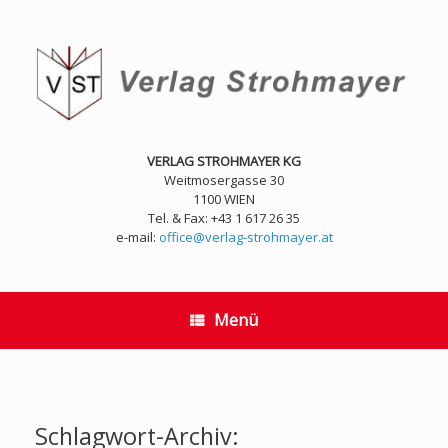
Zum
Inhalt
springen
VERLAG STROHMAYER KG
Weitmosergasse 30
1100 WIEN
Tel. & Fax: +43 1 617 26 35
e-mail:
office@verlag-strohmayer.at
Menü
Schlagwort-Archiv: